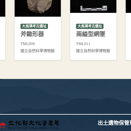
大馬璘考古遺址
大馬璘考古遺址
斧鋤形器
兩縊型網墜
TML009
TML011
國立自然科學博物館
國立自然科學博物館
出土遺物保管