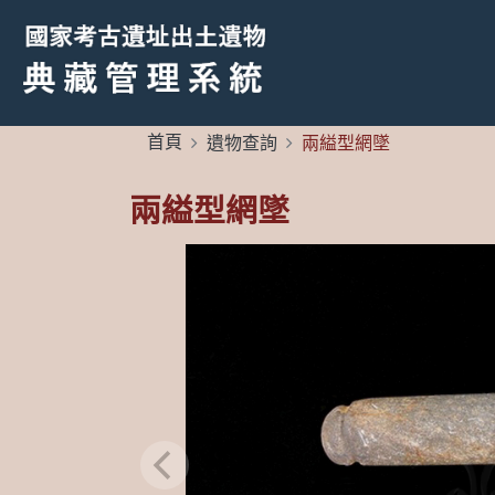
首頁
遺物查詢
兩縊型網墜
兩縊型網墜