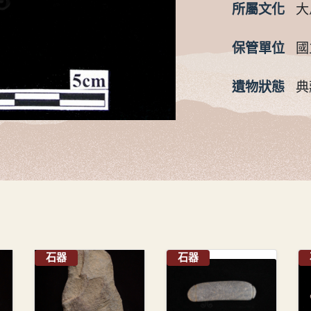
所屬文化
大
保管單位
國
遺物狀態
典
石器
石器