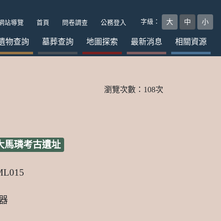
字級：
大
中
小
網站導覽
首頁
問卷調查
公務登入
遺物查詢
墓葬查詢
地圖探索
最新消息
相關資源
瀏覽次數：108次
進入考古遺址詳細頁
大馬璘考古遺址
ML015
器