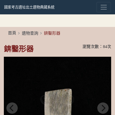
國家考古遺址出土遺物典藏系統
首頁
遺物查詢
錛鑿形器
瀏覽次數：84次
錛鑿形器