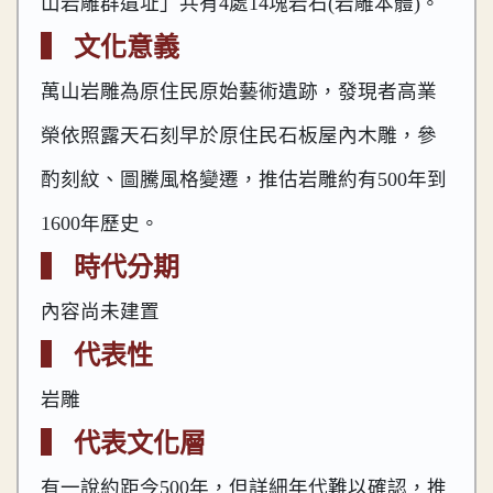
山岩雕群遺址」共有4處14塊岩石(岩雕本體)。
▍ 文化意義
萬山岩雕為原住民原始藝術遺跡，發現者高業
榮依照露天石刻早於原住民石板屋內木雕，參
酌刻紋、圖騰風格變遷，推估岩雕約有500年到
1600年歷史。
▍ 時代分期
內容尚未建置
▍ 代表性
岩雕
▍ 代表文化層
有一說約距今500年，但詳細年代難以確認，推