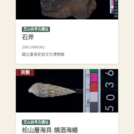
芝山岩考古遺址
石斧
20011000362
國立臺灣史前文化博物館
貝類
芝山岩考古遺址
松山層海貝-燒酒海蜷