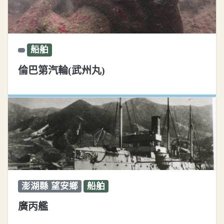
船舶
倫巴第汽輪(武州丸)
澎湖縣 望安鄉
船舶
廣丙艦