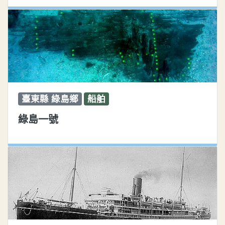
臺東縣 綠島鄉
船舶
綠島一號