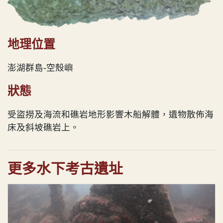
地理位置
澎湖群島-空殼嶼
狀態
受盜撈及海流和礁岩地形影響木船解體，遺物散佈海
床及斜坡礁岩上。
更多水下考古遺址